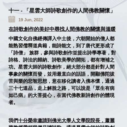
十一 - 「星雲大師詩歌創作的人間佛教關懷」
19 Jun, 2022
在詩歌創作的美好中尋找人間佛教的關懷與溫暖
中國文化自佛經傳譯入中土後，
六朝開始的僧人都
能熟習儒釋道典籍，能詩能文，
到了唐代更形成了
「詩僧」 族群，參與詩歌創作並提出詩學專著，對
詩格、詩法的歸納、
詩歌美學的開拓，都有增補之
功。星雲大師的詩歌創作，
絕大部分都是針對人間
事象的關懷而發，並用最直白的話語，
開顯佛陀拔
苦與樂的悲智思想，意在移化讀者入佛本懷，
通過
三十七道品，走上解脫之路，可以說是「眾生有病
如己病」
的大菩提心，在當代佛教新詩創作的體現
者。
我們
十分榮幸邀請到佛光大學人文學院院長，蕭麗