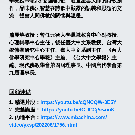
華教授
帶領我
們品讀詩歌，通過星雲大師的詩歌創
作，
品味佛法智慧在詩歌中顯露的
語義和思想的交
流，
體會人間佛教的關懷與溫暖。
蕭麗華教授
：曾任元智大學通識教育中心副教授、
心理輔導中心主任，後任臺大中文系教授、
台灣大
學佛學研究中心主任、臺大中文系副主任、《
台大
佛學研究中心學報》主編、《台大中文學報》主
編、
現代佛教學會第四屆理事長、中國唐代學會第
九屆理事長。
回顧連結
1. 精選片段：
https://youtu.be/cQNCQW-
3E5Y
2. 完整講座：
https://youtu.be/
GUCCj5c-on8
3. 內地平台：
https://www.mbachina.com/
video/yxsp/202206/1756.html